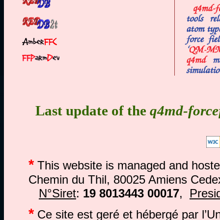
Last update of the
q4md-forcef
*
This website is managed and hosted 
Chemin du Thil, 80025 Amiens Cedex
N°Siret
:
19 8013443 00017
,
Presi
*
Ce site est geré et hébergé par l’U