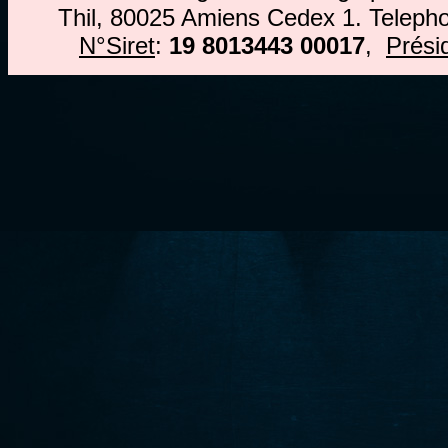
Thil, 80025 Amiens Cedex 1. Teleph
N°Siret
:
19 8013443 00017
,
Prési