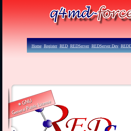
Home
Register
RED
REDServer
REDServer Dev
RED